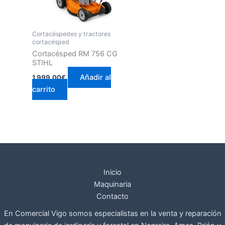
Cortacéspedes y tractores
cortacésped
Cortacésped RM 756 CG
STIHL
Añadir al
1.999,00
€
carrito
Inicio
Maquinaria
Contacto
En Comercial Vigo somos especialistas en la venta y reparación