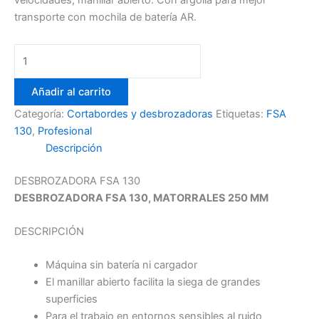
velocidades, manillar abierto. Con argolla para mejor
transporte con mochila de batería AR.
Desbrozadora
FSA
130
Añadir al carrito
STIHL
Categoría:
Cortabordes y desbrozadoras
Etiquetas:
FSA
cantidad
130
,
Profesional
Descripción
DESBROZADORA FSA 130
DESBROZADORA FSA 130, MATORRALES 250 MM
DESCRIPCIÓN
Máquina sin batería ni cargador
El manillar abierto facilita la siega de grandes
superficies
Para el trabajo en entornos sensibles al ruido