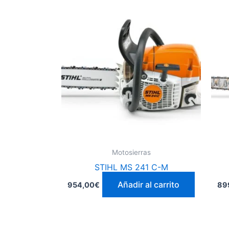
Motosierras
STIHL MS 241 C-M
Añadir al carrito
954,00
€
89