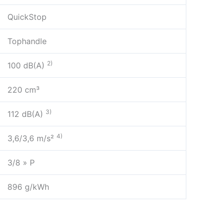
QuickStop
Tophandle
2)
100 dB(A)
220 cm³
3)
112 dB(A)
4)
3,6/3,6 m/s²
3/8 » P
896 g/kWh