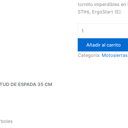
tornillo imperdibles en
STIHL ErgoStart (E).
STIHL
MS
194
Añadir al carrito
T
Categoría:
Motosierras
cantidad
ITUD DE ESPADA 35 CM
rboles