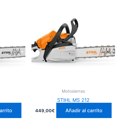
Motosierras
STIHL MS 212
arrito
Añadir al carrito
449,00
€