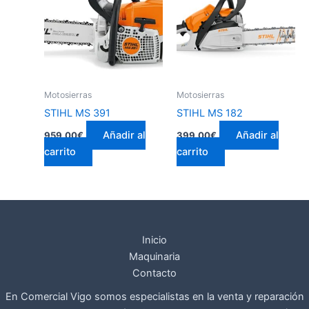
Motosierras
Motosierras
STIHL MS 391
STIHL MS 182
Añadir al
Añadir al
959,00
€
399,00
€
carrito
carrito
Inicio
Maquinaria
Contacto
En Comercial Vigo somos especialistas en la venta y reparación